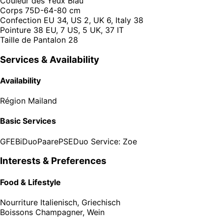
Couleur des Yeux
Blau
Corps
75D-64-80 cm
Confection
EU 34, US 2, UK 6, Italy 38
Pointure
38 EU, 7 US, 5 UK, 37 IT
Taille de Pantalon
28
Services & Availability
Availability
Région
Mailand
Basic Services
GFE
Bi
Duo
Paare
PSE
Duo Service: Zoe
Interests & Preferences
Food & Lifestyle
Nourriture
Italienisch, Griechisch
Boissons
Champagner, Wein