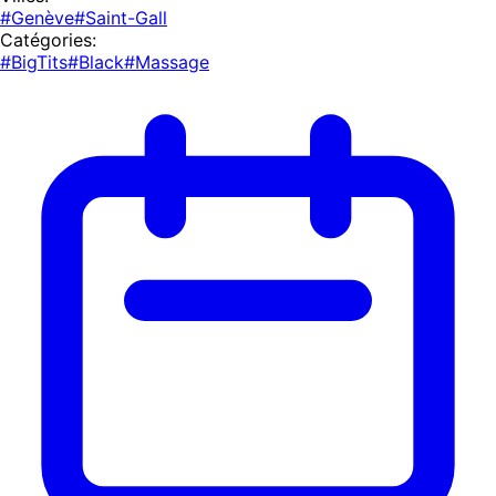
#Genève
#Saint-Gall
Catégories:
#BigTits
#Black
#Massage