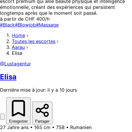
escort premium qui allie beauté physique et intelligence
émotionnelle, créant des expériences qui persistent
longtemps après que le moment soit passé.
à partir de CHF 400/h
#Black
#Blowjob
#Massage
Home
›
Toutes les escortes
›
Aarau
›
Elisa
@Lustagentur
Elisa
Dernière mise à jour: il y a 10 jours
Enregistrer
Partager
27 Jahre ans • 165 cm • 75B • Rumanien