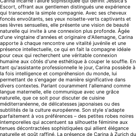
Carina incarne l'allure sophistiquée qui définit Jessica's
Escort, offrant aux gentlemen distingués une expérience
qui transcende la simple compagnie. Avec ses cheveux
foncés envoûtants, ses yeux noisette-verts captivants et
ses lèvres sensuelles, elle présente une vision de beauté
naturelle qui invite à une connexion plus profonde. Âgée
d'une vingtaine d'années et originaire d'Allemagne, Carina
apporte à chaque rencontre une vitalité juvénile et une
présence intellectuelle, ce qui en fait la compagne idéale
pour ceux qui recherchent une véritable connexion
humaine aux côtés d'une esthétique à couper le souffle. En
tant qu'assistante professionnelle le jour, Carina possède à
la fois intelligence et compréhension du monde, lui
permettant de s'engager de manière significative dans
divers contextes. Parlant couramment l'allemand comme
langue maternelle, elle communique avec une grâce
naturelle, que ce soit pour discuter de cuisine
méditerranéenne, de délicatesses japonaises ou des
subtilités de la culture européenne. Son style s'adapte
parfaitement à vos préférences – des petites robes noires
intemporelles qui accentuent sa silhouette féminine aux
tenues décontractées sophistiquées qui allient élégance
naturelle et goût raffiné. La présence de Carina à Zurich du