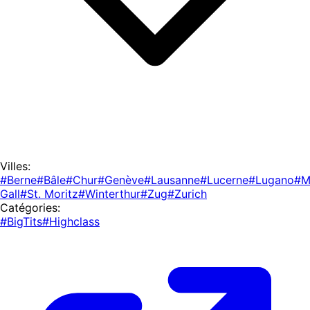
Villes:
#Berne
#Bâle
#Chur
#Genève
#Lausanne
#Lucerne
#Lugano
#M
Gall
#St. Moritz
#Winterthur
#Zug
#Zurich
Catégories:
#BigTits
#Highclass