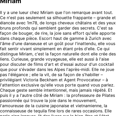
Miriam
Il y a une lueur chez Miriam que l'on remarque avant tout.
Ce n'est pas seulement sa silhouette frappante – grande et
élancée avec 1m78, de longs cheveux châtains et des yeux
bruns profonds qui semblent garder des secrets. C'est sa
façon de bouger, de rire, la joie sans effort qu'elle apporte
dans chaque pièce. Escort haut de gamme à Zurich avec
l'âme d'une danseuse et un goût pour l'inattendu, elle vous
fait sentir vivant simplement en étant près d'elle. Ce qui
distingue Miriam, c'est la façon naturelle dont elle crée des
liens. Curieuse, grande voyageuse, elle est aussi à l'aise
pour discuter de films d'art et d'essai autour d'un cocktail
que pour s'évader dans les Alpes l'après-midi. Elle ne joue
pas l'élégance ; elle la vit, de sa façon de s'habiller –
privilégiant Victoria Beckham et Agent Provocateur – à
l'attention exclusive qu'elle vous porte quand vous parlez.
Chaque geste semble intentionnel, mais jamais répété. Et
puis il y a l'autre côté de Miriam : la professeure de Pilates
passionnée qui trouve la joie dans le mouvement,
l'amoureuse de la cuisine japonaise et vietnamienne, la
connaisseuse de tequila fine lors de rares occasions. Elle
parle cinq langues, lit des livres sur le bien-être et l'état