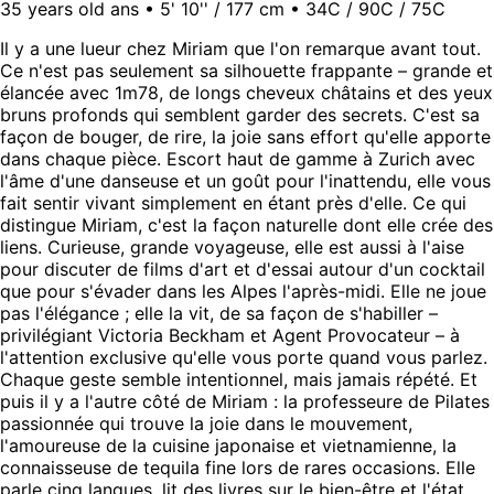
35 years old ans • 5' 10'' / 177 cm • 34C / 90C / 75C
Il y a une lueur chez Miriam que l'on remarque avant tout.
Ce n'est pas seulement sa silhouette frappante – grande et
élancée avec 1m78, de longs cheveux châtains et des yeux
bruns profonds qui semblent garder des secrets. C'est sa
façon de bouger, de rire, la joie sans effort qu'elle apporte
dans chaque pièce. Escort haut de gamme à Zurich avec
l'âme d'une danseuse et un goût pour l'inattendu, elle vous
fait sentir vivant simplement en étant près d'elle. Ce qui
distingue Miriam, c'est la façon naturelle dont elle crée des
liens. Curieuse, grande voyageuse, elle est aussi à l'aise
pour discuter de films d'art et d'essai autour d'un cocktail
que pour s'évader dans les Alpes l'après-midi. Elle ne joue
pas l'élégance ; elle la vit, de sa façon de s'habiller –
privilégiant Victoria Beckham et Agent Provocateur – à
l'attention exclusive qu'elle vous porte quand vous parlez.
Chaque geste semble intentionnel, mais jamais répété. Et
puis il y a l'autre côté de Miriam : la professeure de Pilates
passionnée qui trouve la joie dans le mouvement,
l'amoureuse de la cuisine japonaise et vietnamienne, la
connaisseuse de tequila fine lors de rares occasions. Elle
parle cinq langues, lit des livres sur le bien-être et l'état