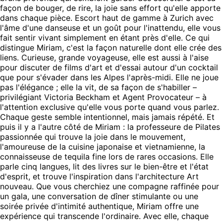
façon de bouger, de rire, la joie sans effort qu'elle apporte
dans chaque pièce. Escort haut de gamme à Zurich avec
l'âme d'une danseuse et un goût pour l'inattendu, elle vous
fait sentir vivant simplement en étant près d'elle. Ce qui
distingue Miriam, c'est la façon naturelle dont elle crée des
liens. Curieuse, grande voyageuse, elle est aussi à l'aise
pour discuter de films d'art et d'essai autour d'un cocktail
que pour s'évader dans les Alpes l'après-midi. Elle ne joue
pas l'élégance ; elle la vit, de sa façon de s'habiller –
privilégiant Victoria Beckham et Agent Provocateur – à
l'attention exclusive qu'elle vous porte quand vous parlez.
Chaque geste semble intentionnel, mais jamais répété. Et
puis il y a l'autre côté de Miriam : la professeure de Pilates
passionnée qui trouve la joie dans le mouvement,
l'amoureuse de la cuisine japonaise et vietnamienne, la
connaisseuse de tequila fine lors de rares occasions. Elle
parle cinq langues, lit des livres sur le bien-être et l'état
d'esprit, et trouve l'inspiration dans l'architecture Art
nouveau. Que vous cherchiez une compagne raffinée pour
un gala, une conversation de dîner stimulante ou une
soirée privée d'intimité authentique, Miriam offre une
expérience qui transcende l'ordinaire. Avec elle, chaque