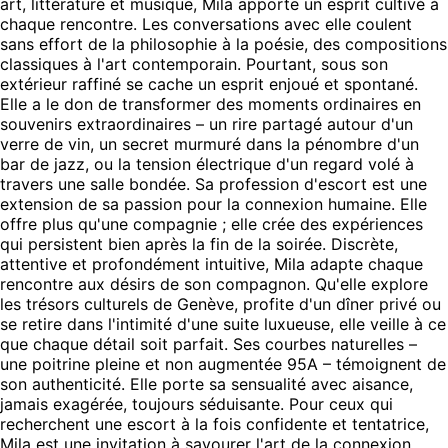
art, littérature et musique, Mila apporte un esprit cultivé à
chaque rencontre. Les conversations avec elle coulent
sans effort de la philosophie à la poésie, des compositions
classiques à l'art contemporain. Pourtant, sous son
extérieur raffiné se cache un esprit enjoué et spontané.
Elle a le don de transformer des moments ordinaires en
souvenirs extraordinaires – un rire partagé autour d'un
verre de vin, un secret murmuré dans la pénombre d'un
bar de jazz, ou la tension électrique d'un regard volé à
travers une salle bondée. Sa profession d'escort est une
extension de sa passion pour la connexion humaine. Elle
offre plus qu'une compagnie ; elle crée des expériences
qui persistent bien après la fin de la soirée. Discrète,
attentive et profondément intuitive, Mila adapte chaque
rencontre aux désirs de son compagnon. Qu'elle explore
les trésors culturels de Genève, profite d'un dîner privé ou
se retire dans l'intimité d'une suite luxueuse, elle veille à ce
que chaque détail soit parfait. Ses courbes naturelles –
une poitrine pleine et non augmentée 95A – témoignent de
son authenticité. Elle porte sa sensualité avec aisance,
jamais exagérée, toujours séduisante. Pour ceux qui
recherchent une escort à la fois confidente et tentatrice,
Mila est une invitation à savourer l'art de la connexion.