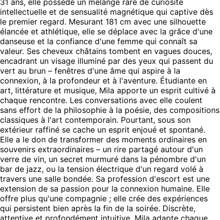
31 ans, elle possède un mélange rare de curiosité
intellectuelle et de sensualité magnétique qui captive dès
le premier regard. Mesurant 181 cm avec une silhouette
élancée et athlétique, elle se déplace avec la grâce d'une
danseuse et la confiance d'une femme qui connaît sa
valeur. Ses cheveux châtains tombent en vagues douces,
encadrant un visage illuminé par des yeux qui passent du
vert au brun – fenêtres d'une âme qui aspire à la
connexion, à la profondeur et à l'aventure. Étudiante en
art, littérature et musique, Mila apporte un esprit cultivé à
chaque rencontre. Les conversations avec elle coulent
sans effort de la philosophie à la poésie, des compositions
classiques à l'art contemporain. Pourtant, sous son
extérieur raffiné se cache un esprit enjoué et spontané.
Elle a le don de transformer des moments ordinaires en
souvenirs extraordinaires – un rire partagé autour d'un
verre de vin, un secret murmuré dans la pénombre d'un
bar de jazz, ou la tension électrique d'un regard volé à
travers une salle bondée. Sa profession d'escort est une
extension de sa passion pour la connexion humaine. Elle
offre plus qu'une compagnie ; elle crée des expériences
qui persistent bien après la fin de la soirée. Discrète,
attentive et profondément intuitive, Mila adapte chaque