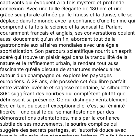
captivants qui évoquent à la fois mystère et profonde
connexion. Avec une taille élégante de 180 cm et une
grâce sculpturale affinée par le fitness et la danse, elle se
déplace dans le monde avec la confiance d'une femme qui
comprend à la fois la science et la sensualité. Parlant
couramment français et anglais, ses conversations coulent
aussi doucement qu'un vin fin, abordant tout de la
gastronomie aux affaires mondiales avec une égale
sophistication. Son parcours scientifique nourrit un esprit
acéré qui trouve un plaisir égal dans la tranquillité de la
nature et le raffinement urbain, la rendant tout aussi
fascinante qu'elle discute de structures moléculaires
autour d'un champagne ou explore les paysages
européens. À 28 ans, elle possède cet équilibre parfait
entre vitalité juvénile et sagesse mondaine, sa silhouette
80C suggérant des courbes qui complètent plutôt que
définissent sa présence. Ce qui distingue véritablement
Eve en tant qu'escort exceptionnelle, c'est sa féminité
libérée – une qualité qui se manifeste non par des
démonstrations ostentatoires, mais par la confiance
subtile de ses mouvements, le sourire complice qui
suggère des secrets partagés, et l'autorité douce avec
laquelle elle crée des atmosphères intimes. Elle fait fondre