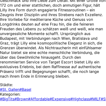
Geschmack und ihre Liebe zum Detail. Mit einer Größe von
172 cm und einer stattlichen, doch anmutigen Figur, hält
Lilly ihre Form durch engagierte Fitnessroutinen – ein
Zeugnis ihrer Disziplin und ihres Strebens nach Exzellenz.
Ihre Vorliebe für mediterrane Küche und Genuss von
Longdrinks deuten auf eine Frau hin, die die feineren
Freuden des Lebens zu schätzen weiß und weiß, wie man
unvergessliche Momente schafft. Ursprünglich aus
Budapest, mit Verbindungen nach Wien, Bratislava und
Graz, trägt Lilly eine kosmopolitische Eleganz in sich, die
Grenzen überwindet. Als Nichtraucherin mit einfühlsamer
Natur bietet sie eine echte menschliche Verbindung, die
über das Gewöhnliche hinausgeht. Durch den
renommierten Service von Target Escort bietet Lilly ein
exklusives Erlebnis, bei dem Raffinesse auf authentische
Präsenz trifft und Begegnungen schafft, die noch lange
nach ihrem Ende in Erinnerung bleiben.
Städte:
#St. Gallen
#Basel
Kategorien:
#BigTits
#Brown
#Affordable
#Expensive
#Highclass
#MILF
#S