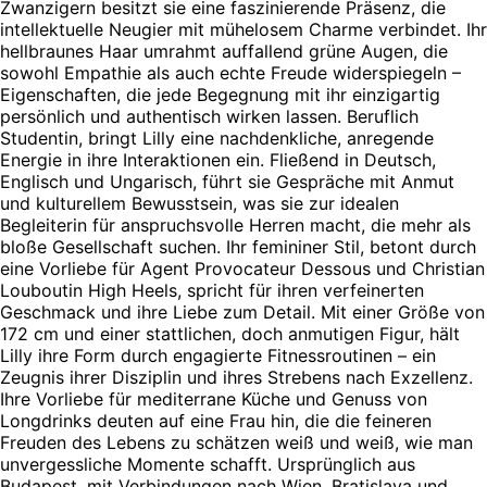
Zwanzigern besitzt sie eine faszinierende Präsenz, die
intellektuelle Neugier mit mühelosem Charme verbindet. Ihr
hellbraunes Haar umrahmt auffallend grüne Augen, die
sowohl Empathie als auch echte Freude widerspiegeln –
Eigenschaften, die jede Begegnung mit ihr einzigartig
persönlich und authentisch wirken lassen. Beruflich
Studentin, bringt Lilly eine nachdenkliche, anregende
Energie in ihre Interaktionen ein. Fließend in Deutsch,
Englisch und Ungarisch, führt sie Gespräche mit Anmut
und kulturellem Bewusstsein, was sie zur idealen
Begleiterin für anspruchsvolle Herren macht, die mehr als
bloße Gesellschaft suchen. Ihr femininer Stil, betont durch
eine Vorliebe für Agent Provocateur Dessous und Christian
Louboutin High Heels, spricht für ihren verfeinerten
Geschmack und ihre Liebe zum Detail. Mit einer Größe von
172 cm und einer stattlichen, doch anmutigen Figur, hält
Lilly ihre Form durch engagierte Fitnessroutinen – ein
Zeugnis ihrer Disziplin und ihres Strebens nach Exzellenz.
Ihre Vorliebe für mediterrane Küche und Genuss von
Longdrinks deuten auf eine Frau hin, die die feineren
Freuden des Lebens zu schätzen weiß und weiß, wie man
unvergessliche Momente schafft. Ursprünglich aus
Budapest, mit Verbindungen nach Wien, Bratislava und