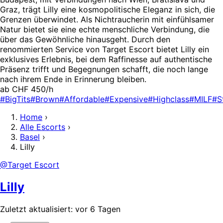
Graz, trägt Lilly eine kosmopolitische Eleganz in sich, die
Grenzen überwindet. Als Nichtraucherin mit einfühlsamer
Natur bietet sie eine echte menschliche Verbindung, die
über das Gewöhnliche hinausgeht. Durch den
renommierten Service von Target Escort bietet Lilly ein
exklusives Erlebnis, bei dem Raffinesse auf authentische
Präsenz trifft und Begegnungen schafft, die noch lange
nach ihrem Ende in Erinnerung bleiben.
ab CHF 450/h
#BigTits
#Brown
#Affordable
#Expensive
#Highclass
#MILF
#S
Home
›
Alle Escorts
›
Basel
›
Lilly
@Target Escort
Lilly
Zuletzt aktualisiert: vor 6 Tagen