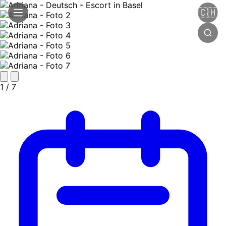
🇨🇭
1
/ 7