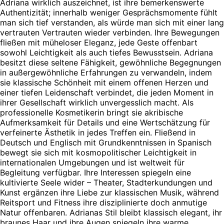
Adriana wirklich auszeichnet, ist ihre bemerkenswerte
Authentizität; innerhalb weniger Gesprächsmomente fühlt
man sich tief verstanden, als würde man sich mit einer lang
vertrauten Vertrauten wieder verbinden. Ihre Bewegungen
fließen mit müheloser Eleganz, jede Geste offenbart
sowohl Leichtigkeit als auch tiefes Bewusstsein. Adriana
besitzt diese seltene Fähigkeit, gewöhnliche Begegnungen
in außergewöhnliche Erfahrungen zu verwandeln, indem
sie klassische Schönheit mit einem offenen Herzen und
einer tiefen Leidenschaft verbindet, die jeden Moment in
ihrer Gesellschaft wirklich unvergesslich macht. Als
professionelle Kosmetikerin bringt sie akribische
Aufmerksamkeit für Details und eine Wertschätzung für
verfeinerte Ästhetik in jedes Treffen ein. Fließend in
Deutsch und Englisch mit Grundkenntnissen in Spanisch
bewegt sie sich mit kosmopolitischer Leichtigkeit in
internationalen Umgebungen und ist weltweit für
Begleitung verfügbar. Ihre Interessen spiegeln eine
kultivierte Seele wider – Theater, Stadterkundungen und
Kunst ergänzen ihre Liebe zur klassischen Musik, während
Reitsport und Fitness ihre disziplinierte doch anmutige
Natur offenbaren. Adrianas Stil bleibt klassisch elegant, ihr
braunes Haar und ihre Augen spiegeln ihre warme,