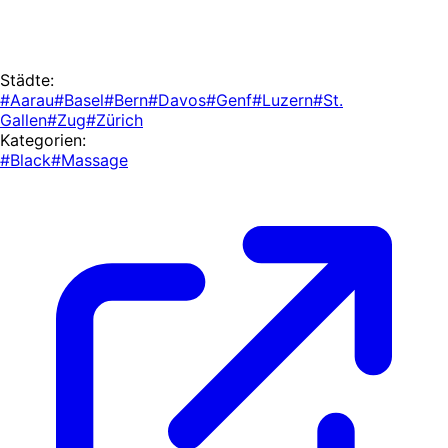
Städte:
#Aarau
#Basel
#Bern
#Davos
#Genf
#Luzern
#St.
Gallen
#Zug
#Zürich
Kategorien:
#Black
#Massage