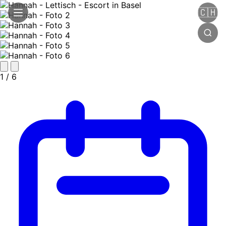
🇨🇭
1
/ 6