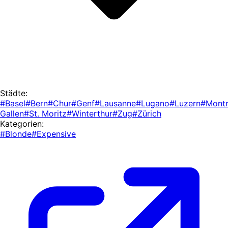
Städte:
#Basel
#Bern
#Chur
#Genf
#Lausanne
#Lugano
#Luzern
#Mont
Gallen
#St. Moritz
#Winterthur
#Zug
#Zürich
Kategorien:
#Blonde
#Expensive