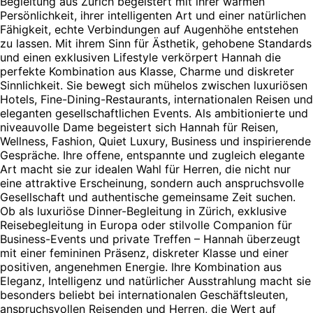
Begleitung aus Zürich begeistert mit ihrer warmen
Persönlichkeit, ihrer intelligenten Art und einer natürlichen
Fähigkeit, echte Verbindungen auf Augenhöhe entstehen
zu lassen. Mit ihrem Sinn für Ästhetik, gehobene Standards
und einen exklusiven Lifestyle verkörpert Hannah die
perfekte Kombination aus Klasse, Charme und diskreter
Sinnlichkeit. Sie bewegt sich mühelos zwischen luxuriösen
Hotels, Fine-Dining-Restaurants, internationalen Reisen und
eleganten gesellschaftlichen Events. Als ambitionierte und
niveauvolle Dame begeistert sich Hannah für Reisen,
Wellness, Fashion, Quiet Luxury, Business und inspirierende
Gespräche. Ihre offene, entspannte und zugleich elegante
Art macht sie zur idealen Wahl für Herren, die nicht nur
eine attraktive Erscheinung, sondern auch anspruchsvolle
Gesellschaft und authentische gemeinsame Zeit suchen.
Ob als luxuriöse Dinner-Begleitung in Zürich, exklusive
Reisebegleitung in Europa oder stilvolle Companion für
Business-Events und private Treffen – Hannah überzeugt
mit einer femininen Präsenz, diskreter Klasse und einer
positiven, angenehmen Energie. Ihre Kombination aus
Eleganz, Intelligenz und natürlicher Ausstrahlung macht sie
besonders beliebt bei internationalen Geschäftsleuten,
anspruchsvollen Reisenden und Herren, die Wert auf