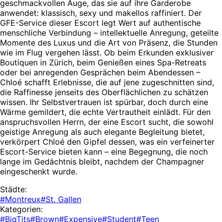
geschmackvollen Auge, das sie auf ihre Garderobe
anwendet: klassisch, sexy und makellos raffiniert. Der
GFE-Service dieser Escort legt Wert auf authentische
menschliche Verbindung – intellektuelle Anregung, geteilte
Momente des Luxus und die Art von Präsenz, die Stunden
wie im Flug vergehen lässt. Ob beim Erkunden exklusiver
Boutiquen in Zürich, beim Genießen eines Spa-Retreats
oder bei anregenden Gesprächen beim Abendessen –
Chloé schafft Erlebnisse, die auf jene zugeschnitten sind,
die Raffinesse jenseits des Oberflächlichen zu schätzen
wissen. Ihr Selbstvertrauen ist spürbar, doch durch eine
Wärme gemildert, die echte Vertrautheit einlädt. Für den
anspruchsvollen Herrn, der eine Escort sucht, die sowohl
geistige Anregung als auch elegante Begleitung bietet,
verkörpert Chloé den Gipfel dessen, was ein verfeinerter
Escort-Service bieten kann – eine Begegnung, die noch
lange im Gedächtnis bleibt, nachdem der Champagner
eingeschenkt wurde.
Städte:
#Montreux
#St. Gallen
Kategorien:
#BigTits
#Brown
#Expensive
#Student
#Teen