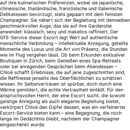
auf ihre kulinarischen Präferenzen, wobei sie japanische,
chinesische, thailändische, französische und italienische
Delikatessen bevorzugt, stets gepaart mit dem feinsten
Champagner. Sie nähert sich der Begleitung mit demselben
geschmackvollen Auge, das sie auf ihre Garderobe
anwendet: klassisch, sexy und makellos raffiniert. Der
GFE-Service dieser Escort legt Wert auf authentische
menschliche Verbindung – intellektuelle Anregung, geteilte
Momente des Luxus und die Art von Präsenz, die Stunden
wie im Flug vergehen lässt. Ob beim Erkunden exklusiver
Boutiquen in Zürich, beim Genießen eines Spa-Retreats
oder bei anregenden Gesprächen beim Abendessen –
Chloé schafft Erlebnisse, die auf jene zugeschnitten sind,
die Raffinesse jenseits des Oberflächlichen zu schätzen
wissen. Ihr Selbstvertrauen ist spürbar, doch durch eine
Wärme gemildert, die echte Vertrautheit einlädt. Für den
anspruchsvollen Herrn, der eine Escort sucht, die sowohl
geistige Anregung als auch elegante Begleitung bietet,
verkörpert Chloé den Gipfel dessen, was ein verfeinerter
Escort-Service bieten kann – eine Begegnung, die noch
lange im Gedächtnis bleibt, nachdem der Champagner
eingeschenkt wurde.