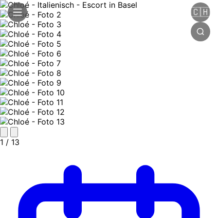
🇨🇭
1
/ 13