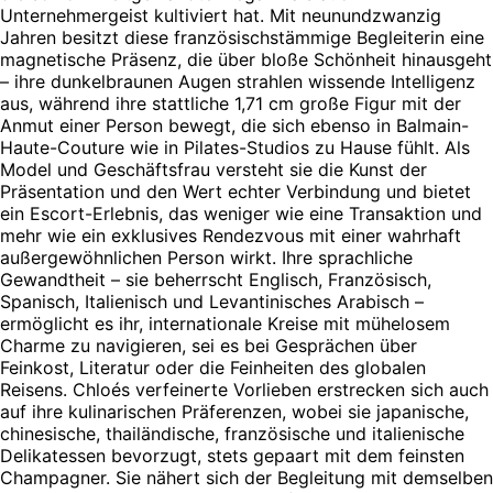
Unternehmergeist kultiviert hat. Mit neunundzwanzig
Jahren besitzt diese französischstämmige Begleiterin eine
magnetische Präsenz, die über bloße Schönheit hinausgeht
– ihre dunkelbraunen Augen strahlen wissende Intelligenz
aus, während ihre stattliche 1,71 cm große Figur mit der
Anmut einer Person bewegt, die sich ebenso in Balmain-
Haute-Couture wie in Pilates-Studios zu Hause fühlt. Als
Model und Geschäftsfrau versteht sie die Kunst der
Präsentation und den Wert echter Verbindung und bietet
ein Escort-Erlebnis, das weniger wie eine Transaktion und
mehr wie ein exklusives Rendezvous mit einer wahrhaft
außergewöhnlichen Person wirkt. Ihre sprachliche
Gewandtheit – sie beherrscht Englisch, Französisch,
Spanisch, Italienisch und Levantinisches Arabisch –
ermöglicht es ihr, internationale Kreise mit mühelosem
Charme zu navigieren, sei es bei Gesprächen über
Feinkost, Literatur oder die Feinheiten des globalen
Reisens. Chloés verfeinerte Vorlieben erstrecken sich auch
auf ihre kulinarischen Präferenzen, wobei sie japanische,
chinesische, thailändische, französische und italienische
Delikatessen bevorzugt, stets gepaart mit dem feinsten
Champagner. Sie nähert sich der Begleitung mit demselben