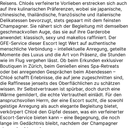
Reisens. Chloés verfeinerte Vorlieben erstrecken sich auch
auf ihre kulinarischen Präferenzen, wobei sie japanische,
chinesische, thailändische, französische und italienische
Delikatessen bevorzugt, stets gepaart mit dem feinsten
Champagner. Sie nähert sich der Begleitung mit demselben
geschmackvollen Auge, das sie auf ihre Garderobe
anwendet: klassisch, sexy und makellos raffiniert. Der
GFE-Service dieser Escort legt Wert auf authentische
menschliche Verbindung – intellektuelle Anregung, geteilte
Momente des Luxus und die Art von Präsenz, die Stunden
wie im Flug vergehen lässt. Ob beim Erkunden exklusiver
Boutiquen in Zürich, beim Genießen eines Spa-Retreats
oder bei anregenden Gesprächen beim Abendessen –
Chloé schafft Erlebnisse, die auf jene zugeschnitten sind,
die Raffinesse jenseits des Oberflächlichen zu schätzen
wissen. Ihr Selbstvertrauen ist spürbar, doch durch eine
Wärme gemildert, die echte Vertrautheit einlädt. Für den
anspruchsvollen Herrn, der eine Escort sucht, die sowohl
geistige Anregung als auch elegante Begleitung bietet,
verkörpert Chloé den Gipfel dessen, was ein verfeinerter
Escort-Service bieten kann – eine Begegnung, die noch
lange im Gedächtnis bleibt, nachdem der Champagner