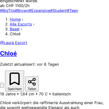
eingeschenkt wurde.
ab CHF 1100/2h
#BigTits
#Brown
#Expensive
#Student
#Teen
Home
›
Alle Escorts
›
Basel
›
Chloé
@Laura Escort
Chloé
Zuletzt aktualisiert: vor 6 Tagen
Speichern
Teilen
19 Jahre • 1,64 cm • 70 C • Italienisch
Chloé verkörpert die raffinierte Ausstrahlung einer Frau,
die sowohl weltgewandte Eleganz als auch