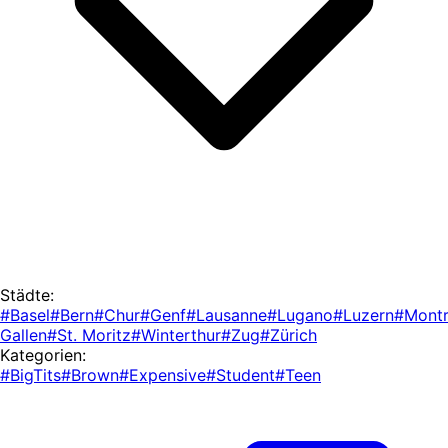
Städte:
#Basel
#Bern
#Chur
#Genf
#Lausanne
#Lugano
#Luzern
#Mont
Gallen
#St. Moritz
#Winterthur
#Zug
#Zürich
Kategorien:
#BigTits
#Brown
#Expensive
#Student
#Teen