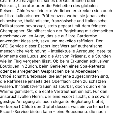
Charme zu navigieren, sei es bei Gesprächen über
Feinkost, Literatur oder die Feinheiten des globalen
Reisens. Chloés verfeinerte Vorlieben erstrecken sich auch
auf ihre kulinarischen Präferenzen, wobei sie japanische,
chinesische, thailändische, französische und italienische
Delikatessen bevorzugt, stets gepaart mit dem feinsten
Champagner. Sie nähert sich der Begleitung mit demselben
geschmackvollen Auge, das sie auf ihre Garderobe
anwendet: klassisch, sexy und makellos raffiniert. Der
GFE-Service dieser Escort legt Wert auf authentische
menschliche Verbindung – intellektuelle Anregung, geteilte
Momente des Luxus und die Art von Präsenz, die Stunden
wie im Flug vergehen lässt. Ob beim Erkunden exklusiver
Boutiquen in Zürich, beim Genießen eines Spa-Retreats
oder bei anregenden Gesprächen beim Abendessen –
Chloé schafft Erlebnisse, die auf jene zugeschnitten sind,
die Raffinesse jenseits des Oberflächlichen zu schätzen
wissen. Ihr Selbstvertrauen ist spürbar, doch durch eine
Wärme gemildert, die echte Vertrautheit einlädt. Für den
anspruchsvollen Herrn, der eine Escort sucht, die sowohl
geistige Anregung als auch elegante Begleitung bietet,
verkörpert Chloé den Gipfel dessen, was ein verfeinerter
Escort-Service bieten kann – eine Begegnung, die noch