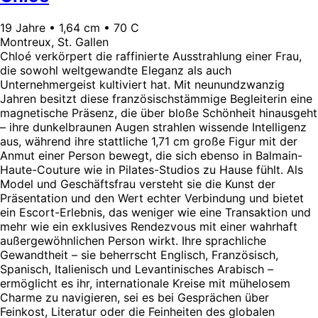
19 Jahre • 1,64 cm • 70 C
Montreux, St. Gallen
Chloé verkörpert die raffinierte Ausstrahlung einer Frau,
die sowohl weltgewandte Eleganz als auch
Unternehmergeist kultiviert hat. Mit neunundzwanzig
Jahren besitzt diese französischstämmige Begleiterin eine
magnetische Präsenz, die über bloße Schönheit hinausgeht
– ihre dunkelbraunen Augen strahlen wissende Intelligenz
aus, während ihre stattliche 1,71 cm große Figur mit der
Anmut einer Person bewegt, die sich ebenso in Balmain-
Haute-Couture wie in Pilates-Studios zu Hause fühlt. Als
Model und Geschäftsfrau versteht sie die Kunst der
Präsentation und den Wert echter Verbindung und bietet
ein Escort-Erlebnis, das weniger wie eine Transaktion und
mehr wie ein exklusives Rendezvous mit einer wahrhaft
außergewöhnlichen Person wirkt. Ihre sprachliche
Gewandtheit – sie beherrscht Englisch, Französisch,
Spanisch, Italienisch und Levantinisches Arabisch –
ermöglicht es ihr, internationale Kreise mit mühelosem
Charme zu navigieren, sei es bei Gesprächen über
Feinkost, Literatur oder die Feinheiten des globalen