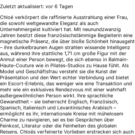
Zuletzt aktualisiert: vor 6 Tagen
Chloé verkörpert die raffinierte Ausstrahlung einer Frau,
die sowohl weltgewandte Eleganz als auch
Unternehmergeist kultiviert hat. Mit neunundzwanzig
Jahren besitzt diese französischstämmige Begleiterin eine
magnetische Präsenz, die über bloße Schönheit hinausgeht
– ihre dunkelbraunen Augen strahlen wissende Intelligenz
aus, während ihre stattliche 1,71 cm große Figur mit der
Anmut einer Person bewegt, die sich ebenso in Balmain-
Haute-Couture wie in Pilates-Studios zu Hause fühlt. Als
Model und Geschäftsfrau versteht sie die Kunst der
Präsentation und den Wert echter Verbindung und bietet
ein Escort-Erlebnis, das weniger wie eine Transaktion und
mehr wie ein exklusives Rendezvous mit einer wahrhaft
außergewöhnlichen Person wirkt. Ihre sprachliche
Gewandtheit – sie beherrscht Englisch, Französisch,
Spanisch, Italienisch und Levantinisches Arabisch –
ermöglicht es ihr, internationale Kreise mit mühelosem
Charme zu navigieren, sei es bei Gesprächen über
Feinkost, Literatur oder die Feinheiten des globalen
Reisens. Chloés verfeinerte Vorlieben erstrecken sich auch