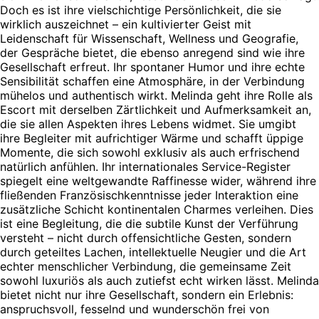
Doch es ist ihre vielschichtige Persönlichkeit, die sie
wirklich auszeichnet – ein kultivierter Geist mit
Leidenschaft für Wissenschaft, Wellness und Geografie,
der Gespräche bietet, die ebenso anregend sind wie ihre
Gesellschaft erfreut. Ihr spontaner Humor und ihre echte
Sensibilität schaffen eine Atmosphäre, in der Verbindung
mühelos und authentisch wirkt. Melinda geht ihre Rolle als
Escort mit derselben Zärtlichkeit und Aufmerksamkeit an,
die sie allen Aspekten ihres Lebens widmet. Sie umgibt
ihre Begleiter mit aufrichtiger Wärme und schafft üppige
Momente, die sich sowohl exklusiv als auch erfrischend
natürlich anfühlen. Ihr internationales Service-Register
spiegelt eine weltgewandte Raffinesse wider, während ihre
fließenden Französischkenntnisse jeder Interaktion eine
zusätzliche Schicht kontinentalen Charmes verleihen. Dies
ist eine Begleitung, die die subtile Kunst der Verführung
versteht – nicht durch offensichtliche Gesten, sondern
durch geteiltes Lachen, intellektuelle Neugier und die Art
echter menschlicher Verbindung, die gemeinsame Zeit
sowohl luxuriös als auch zutiefst echt wirken lässt. Melinda
bietet nicht nur ihre Gesellschaft, sondern ein Erlebnis:
anspruchsvoll, fesselnd und wunderschön frei von