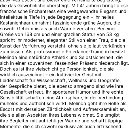
die das Gewöhnliche übersteigt. Mit 41 Jahren bringt diese
französische Enchantress eine weltgewandte Eleganz und
intellektuelle Tiefe in jede Begegnung ein – ihr helles
Kastanienhaar umrahmt faszinierende grüne Augen, die
sowohl Geheimnis als auch Wärme verraten. Bei einer
Größe von 168 cm und einer grazilen Statur von 53 kg
spricht ihr moderner, eleganter Stil von einer Frau, die die
Kunst der Verführung versteht, ohne sie je laut verkünden
zu müssen. Als professionelle Poledance-Trainerin besitzt
Melinda eine natürliche Athletik und Selbstsicherheit, die
sich in einer souveränen, fesselnden Präsenz niederschlägt.
Doch es ist ihre vielschichtige Persönlichkeit, die sie
wirklich auszeichnet – ein kultivierter Geist mit
Leidenschaft für Wissenschaft, Wellness und Geografie,
der Gespräche bietet, die ebenso anregend sind wie ihre
Gesellschaft erfreut. Ihr spontaner Humor und ihre echte
Sensibilität schaffen eine Atmosphäre, in der Verbindung
mühelos und authentisch wirkt. Melinda geht ihre Rolle als
Escort mit derselben Zärtlichkeit und Aufmerksamkeit an,
die sie allen Aspekten ihres Lebens widmet. Sie umgibt
ihre Begleiter mit aufrichtiger Wärme und schafft üppige
Momente, die sich sowohl exklusiv als auch erfrischend