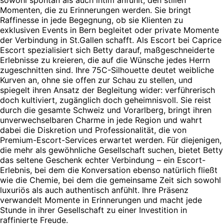
Momenten, die zu Erinnerungen werden. Sie bringt
Raffinesse in jede Begegnung, ob sie Klienten zu
exklusiven Events in Bern begleitet oder private Momente
der Verbindung in St.Gallen schafft. Als Escort bei Caprice
Escort spezialisiert sich Betty darauf, maßgeschneiderte
Erlebnisse zu kreieren, die auf die Wünsche jedes Herrn
zugeschnitten sind. Ihre 75C-Silhouette deutet weibliche
Kurven an, ohne sie offen zur Schau zu stellen, und
spiegelt ihren Ansatz der Begleitung wider: verführerisch
doch kultiviert, zugänglich doch geheimnisvoll. Sie reist
durch die gesamte Schweiz und Vorarlberg, bringt ihren
unverwechselbaren Charme in jede Region und wahrt
dabei die Diskretion und Professionalität, die von
Premium-Escort-Services erwartet werden. Für diejenigen,
die mehr als gewöhnliche Gesellschaft suchen, bietet Betty
das seltene Geschenk echter Verbindung – ein Escort-
Erlebnis, bei dem die Konversation ebenso natürlich fließt
wie die Chemie, bei dem die gemeinsame Zeit sich sowohl
luxuriös als auch authentisch anfühlt. Ihre Präsenz
verwandelt Momente in Erinnerungen und macht jede
Stunde in ihrer Gesellschaft zu einer Investition in
raffinierte Freude.