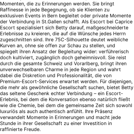
Momenten, die zu Erinnerungen werden. Sie bringt
Raffinesse in jede Begegnung, ob sie Klienten zu
exklusiven Events in Bern begleitet oder private Momente
der Verbindung in St.Gallen schafft. Als Escort bei Caprice
Escort spezialisiert sich Betty darauf, maßgeschneiderte
Erlebnisse zu kreieren, die auf die Wünsche jedes Herrn
zugeschnitten sind. Ihre 75C-Silhouette deutet weibliche
Kurven an, ohne sie offen zur Schau zu stellen, und
spiegelt ihren Ansatz der Begleitung wider: verführerisch
doch kultiviert, zugänglich doch geheimnisvoll. Sie reist
durch die gesamte Schweiz und Vorarlberg, bringt ihren
unverwechselbaren Charme in jede Region und wahrt
dabei die Diskretion und Professionalität, die von
Premium-Escort-Services erwartet werden. Für diejenigen,
die mehr als gewöhnliche Gesellschaft suchen, bietet Betty
das seltene Geschenk echter Verbindung – ein Escort-
Erlebnis, bei dem die Konversation ebenso natürlich fließt
wie die Chemie, bei dem die gemeinsame Zeit sich sowohl
luxuriös als auch authentisch anfühlt. Ihre Präsenz
verwandelt Momente in Erinnerungen und macht jede
Stunde in ihrer Gesellschaft zu einer Investition in
raffinierte Freude.