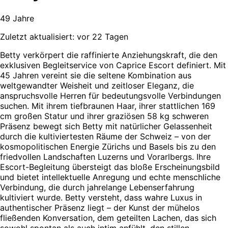
49 Jahre
Zuletzt aktualisiert: vor 22 Tagen
Betty verkörpert die raffinierte Anziehungskraft, die den
exklusiven Begleitservice von Caprice Escort definiert. Mit
45 Jahren vereint sie die seltene Kombination aus
weltgewandter Weisheit und zeitloser Eleganz, die
anspruchsvolle Herren für bedeutungsvolle Verbindungen
suchen. Mit ihrem tiefbraunen Haar, ihrer stattlichen 169
cm großen Statur und ihrer graziösen 58 kg schweren
Präsenz bewegt sich Betty mit natürlicher Gelassenheit
durch die kultiviertesten Räume der Schweiz – von der
kosmopolitischen Energie Zürichs und Basels bis zu den
friedvollen Landschaften Luzerns und Vorarlbergs. Ihre
Escort-Begleitung übersteigt das bloße Erscheinungsbild
und bietet intellektuelle Anregung und echte menschliche
Verbindung, die durch jahrelange Lebenserfahrung
kultiviert wurde. Betty versteht, dass wahre Luxus in
authentischer Präsenz liegt – der Kunst der mühelos
fließenden Konversation, dem geteilten Lachen, das sich
sowohl spontan als auch intim anfühlt, den stillen