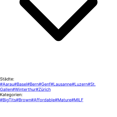
Städte:
#Aarau
#Basel
#Bern
#Genf
#Lausanne
#Luzern
#St.
Gallen
#Winterthur
#Zürich
Kategorien:
#BigTits
#Brown
#Affordable
#Mature
#MILF