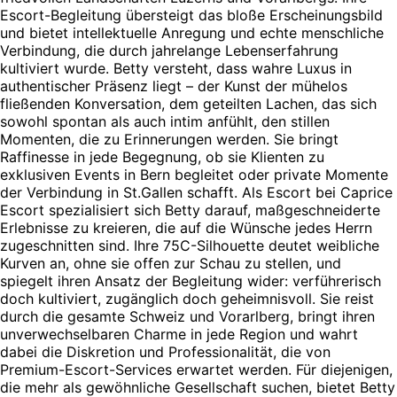
Escort-Begleitung übersteigt das bloße Erscheinungsbild
und bietet intellektuelle Anregung und echte menschliche
Verbindung, die durch jahrelange Lebenserfahrung
kultiviert wurde. Betty versteht, dass wahre Luxus in
authentischer Präsenz liegt – der Kunst der mühelos
fließenden Konversation, dem geteilten Lachen, das sich
sowohl spontan als auch intim anfühlt, den stillen
Momenten, die zu Erinnerungen werden. Sie bringt
Raffinesse in jede Begegnung, ob sie Klienten zu
exklusiven Events in Bern begleitet oder private Momente
der Verbindung in St.Gallen schafft. Als Escort bei Caprice
Escort spezialisiert sich Betty darauf, maßgeschneiderte
Erlebnisse zu kreieren, die auf die Wünsche jedes Herrn
zugeschnitten sind. Ihre 75C-Silhouette deutet weibliche
Kurven an, ohne sie offen zur Schau zu stellen, und
spiegelt ihren Ansatz der Begleitung wider: verführerisch
doch kultiviert, zugänglich doch geheimnisvoll. Sie reist
durch die gesamte Schweiz und Vorarlberg, bringt ihren
unverwechselbaren Charme in jede Region und wahrt
dabei die Diskretion und Professionalität, die von
Premium-Escort-Services erwartet werden. Für diejenigen,
die mehr als gewöhnliche Gesellschaft suchen, bietet Betty