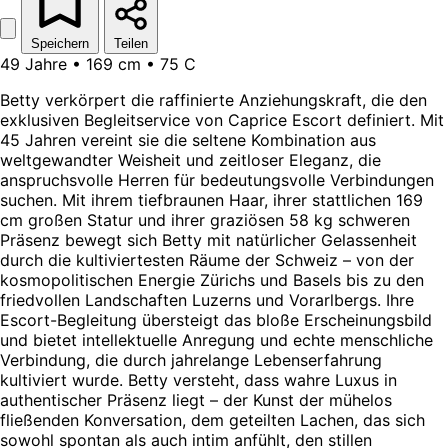
Speichern
Teilen
49 Jahre • 169 cm • 75 C
Betty verkörpert die raffinierte Anziehungskraft, die den
exklusiven Begleitservice von Caprice Escort definiert. Mit
45 Jahren vereint sie die seltene Kombination aus
weltgewandter Weisheit und zeitloser Eleganz, die
anspruchsvolle Herren für bedeutungsvolle Verbindungen
suchen. Mit ihrem tiefbraunen Haar, ihrer stattlichen 169
cm großen Statur und ihrer graziösen 58 kg schweren
Präsenz bewegt sich Betty mit natürlicher Gelassenheit
durch die kultiviertesten Räume der Schweiz – von der
kosmopolitischen Energie Zürichs und Basels bis zu den
friedvollen Landschaften Luzerns und Vorarlbergs. Ihre
Escort-Begleitung übersteigt das bloße Erscheinungsbild
und bietet intellektuelle Anregung und echte menschliche
Verbindung, die durch jahrelange Lebenserfahrung
kultiviert wurde. Betty versteht, dass wahre Luxus in
authentischer Präsenz liegt – der Kunst der mühelos
fließenden Konversation, dem geteilten Lachen, das sich
sowohl spontan als auch intim anfühlt, den stillen