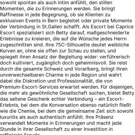
sowohl spontan als auch intim anfühlt, den stillen
Momenten, die zu Erinnerungen werden. Sie bringt
Raffinesse in jede Begegnung, ob sie Klienten zu
exklusiven Events in Bern begleitet oder private Momente
der Verbindung in St.Gallen schafft. Als Escort bei Caprice
Escort spezialisiert sich Betty darauf, maßgeschneiderte
Erlebnisse zu kreieren, die auf die Wünsche jedes Herrn
zugeschnitten sind. Ihre 75C-Silhouette deutet weibliche
Kurven an, ohne sie offen zur Schau zu stellen, und
spiegelt ihren Ansatz der Begleitung wider: verführerisch
doch kultiviert, zugänglich doch geheimnisvoll. Sie reist
durch die gesamte Schweiz und Vorarlberg, bringt ihren
unverwechselbaren Charme in jede Region und wahrt
dabei die Diskretion und Professionalität, die von
Premium-Escort-Services erwartet werden. Für diejenigen,
die mehr als gewöhnliche Gesellschaft suchen, bietet Betty
das seltene Geschenk echter Verbindung – ein Escort-
Erlebnis, bei dem die Konversation ebenso natürlich fließt
wie die Chemie, bei dem die gemeinsame Zeit sich sowohl
luxuriös als auch authentisch anfühlt. Ihre Präsenz
verwandelt Momente in Erinnerungen und macht jede
Stunde in ihrer Gesellschaft zu einer Investition in