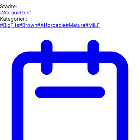
Städte:
#Aarau
#Genf
Kategorien:
#BigTits
#Brown
#Affordable
#Mature
#MILF