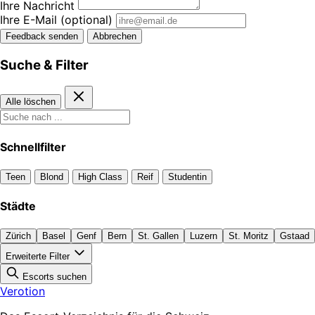
Ihre Nachricht
Ihre E-Mail
(optional)
Feedback senden
Abbrechen
Suche & Filter
Alle löschen
Schnellfilter
Teen
Blond
High Class
Reif
Studentin
Städte
Zürich
Basel
Genf
Bern
St. Gallen
Luzern
St. Moritz
Gstaad
Erweiterte Filter
Escorts suchen
Verotion