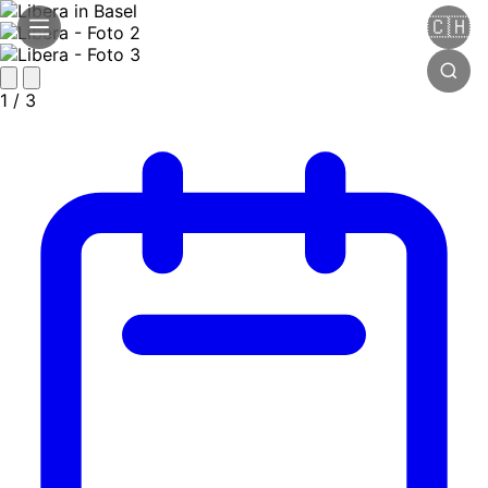
🇨🇭
1
/ 3